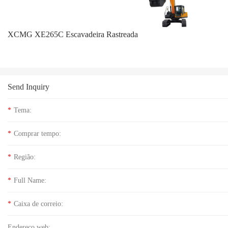
XCMG XE265C Escavadeira Rastreada
Send Inquiry
*
Tema:
*
Comprar tempo:
*
Região:
*
Full Name:
*
Caixa de correio:
Endereço web: