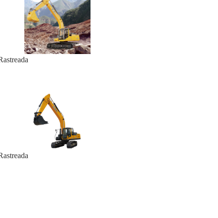
astreada
astreada