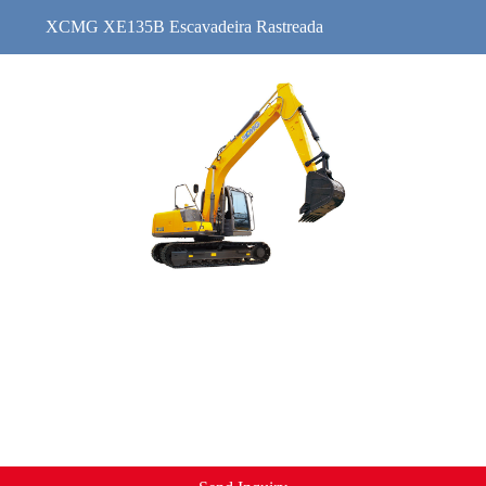
XCMG XE135B Escavadeira Rastreada